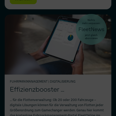
Nichts
mehr verpassen:
FleetNews
jetzt gleich
abonnieren
FUHRPARKMANAGEMENT
| DIGITALISIERUNG
Effizienzbooster …
… für die Flottenverwaltung: Ob 20 oder 200 Fahrzeuge –
digitale Lösungen können für die Verwaltung von Flotten jeder
Größenordnung zum Gamechanger werden. Genau hier kommt
das kostenlose Fuhrparkmanagement-Portal FleetOnline ins