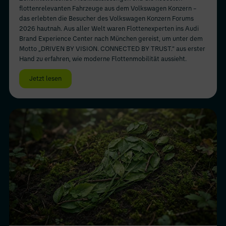
flottenrelevanten Fahrzeuge aus dem Volkswagen Konzern –
das erlebten die Besucher des Volkswagen Konzern Forums
2026 hautnah. Aus aller Welt waren Flottenexperten ins Audi
Brand Experience Center nach München gereist, um unter dem
Motto „DRIVEN BY VISION. CONNECTED BY TRUST.“ aus erster
Hand zu erfahren, wie moderne Flottenmobilität aussieht.
Jetzt lesen