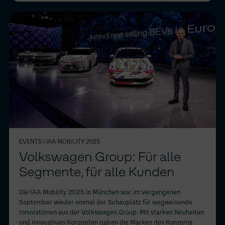
EVENTS
| IAA MOBILITY 2025
Volkswagen Group: Für alle
Segmente, für alle Kunden
Die IAA Mobility 2025 in München war im vergangenen
September wieder einmal der Schauplatz für wegweisende
Innovationen aus der Volkswagen Group. Mit starken Neuheiten
und innovativen Konzepten gaben die Marken des Konzerns