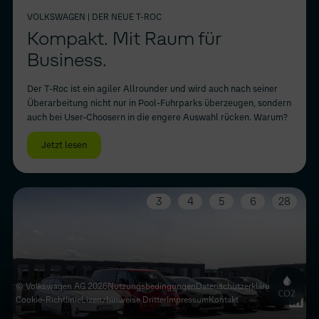
VOLKSWAGEN
| DER NEUE T-ROC
Kompakt. Mit Raum für
Business.
Der T-Roc ist ein agiler Allrounder und wird auch nach seiner
Überarbeitung nicht nur in Pool-Fuhrparks überzeugen, sondern
auch bei User-Choosern in die engere Auswahl rücken. Warum?
Jetzt lesen
3
4
5
6
28
© Volkswagen AG 2026
Nutzungsbedingungen
Datenschutz­erklärung
Cookie-Richtlinie
Lizenzhinweise Dritter
Impressum
Kontakt