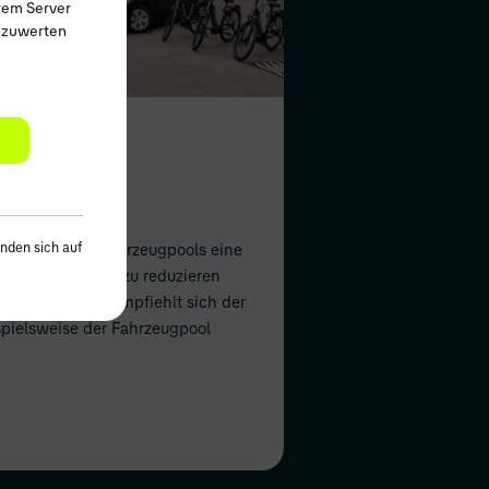
rem Server
uszuwerten
 personalisierte
nden sich auf
ollen, bieten Fahrzeugpools eine
waltungsaufwand zu reduzieren
gewährleisten, empfiehlt sich der
spielsweise der Fahrzeugpool