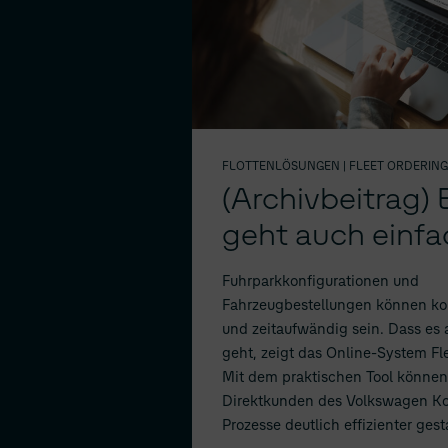
FLOTTENLÖSUNGEN
| FLEET ORDERING
(Archivbeitrag) 
geht auch einfa
Fuhrparkkonfigurationen und
Fahrzeugbestellungen können kom
und zeitaufwändig sein. Dass es
geht, zeigt das Online-System Fl
Mit dem praktischen Tool könne
Direktkunden des Volkswagen Ko
Prozesse deutlich effizienter gest