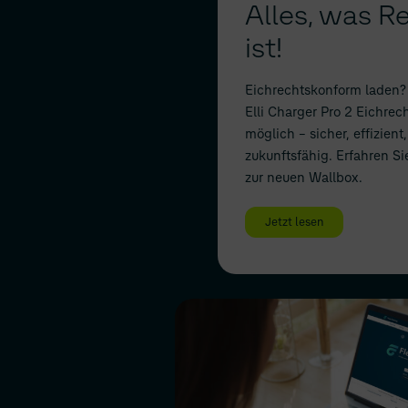
Alles, was R
ist!
Eichrechtskonform laden?
Elli Charger Pro 2 Eichrec
möglich – sicher, effizient,
zukunftsfähig. Erfahren Si
zur neuen Wallbox.
Jetzt lesen