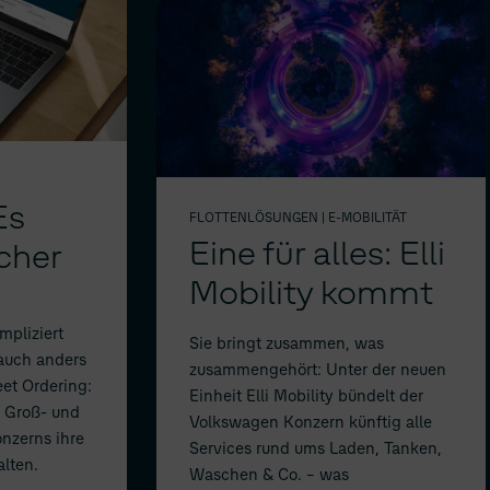
Es
FLOTTENLÖSUNGEN
| E-MOBILITÄT
Eine für alles: Elli
cher
Mobility kommt
pliziert
Sie bringt zusammen, was
 auch anders
zusammengehört: Unter der neuen
eet Ordering:
Einheit Elli Mobility bündelt der
n Groß- und
Volkswagen Konzern künftig alle
nzerns ihre
Services rund ums Laden, Tanken,
alten.
Waschen & Co. – was