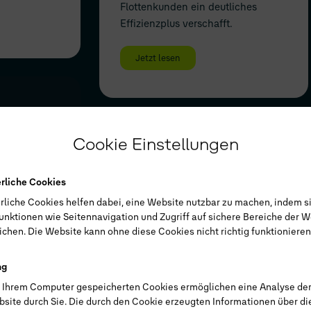
Flottenkunden ein deutliches
Effizienzplus verschafft.
Jetzt lesen
Cookie Einstellungen
erliche Cookies
rliche Cookies helfen dabei, eine Website nutzbar zu machen, indem s
unktionen wie Seitennavigation und Zugriff auf sichere Bereiche der W
DIALOG 2024
chen. Die Website kann ohne diese Cookies nicht richtig funktionieren
nd
ng
: Was
f Ihrem Computer gespeicherten Cookies ermöglichen eine Analyse de
e &
bsite durch Sie. Die durch den Cookie erzeugten Informationen über d