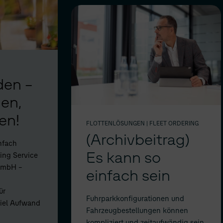
den –
en,
en!
FLOTTENLÖSUNGEN
| FLEET ORDERING
(Archivbeitrag)
nfach
Es kann so
ing Service
GmbH –
einfach sein
ür
Fuhrparkkonfigurationen und
viel Aufwand
Fahrzeugbestellungen können
kompliziert und zeitaufwändig sein.