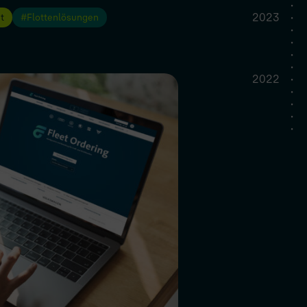
•
2023
t
Flottenlösungen
•
•
fach
•
•
•
2022
•
•
•
•
•