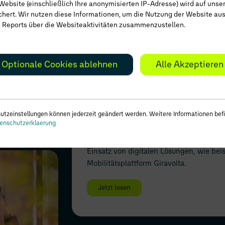
Website (einschließlich Ihre anonymisierten IP-Adresse) wird auf unse
egt
chert. Wir nutzen diese Informationen, um die Nutzung der Website a
 Reports über die Websiteaktivitäten zusammenzustellen.
lisierung:
rends das
fassten sich
Optionale Cookies ablehnen
Alle Akzeptieren
FLOTTENLÖSUNGEN
| GIRAVOLTA
erten aus
Echt Pool!
Unternehmen die nicht komplett auf eine
utzeinstellungen können jederzeit geändert werden. Weitere Informationen befi
Dienstwagenflotte setzen können oder w
enschutzerklaerung
interessante Alternative. Um deren Ver
und ein reibungsloses Nutzererlebnis zu 
Einsatz von digitalen Lösungen, wie bei
Mobilitätsplattform Giravolta.
Jetzt lesen