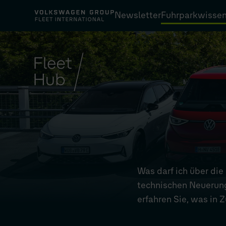
Suchen
Newsletter
Fuhrparkwisse
nach:
Fuhrparkwissen
Flottenmodelle
Über uns
myFleetHub
Was darf ich über die
technischen Neuerung
erfahren Sie, was in Z