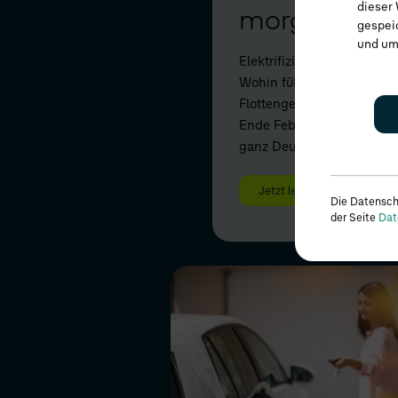
dieser 
morgen bew
gespei
und um
Elektrifizierung und Digita
Wohin führen diese Megat
Flottengeschäft? Damit be
Ende Februar Fuhrparkexp
ganz Deutschland.
Jetzt lesen
Die Datensch
der Seite
Dat