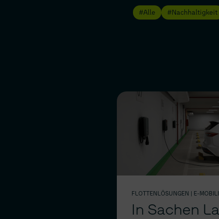
Alle
Nachhaltigkeit
FLOTTENLÖSUNGEN
| E-MOBIL
In Sachen L