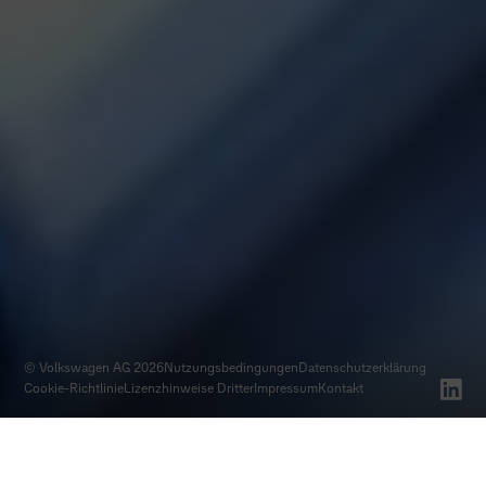
© Volkswagen AG 2026
Nutzungsbedingungen
Datenschutz­erklärung
Cookie-Richtlinie
Lizenzhinweise Dritter
Impressum
Kontakt