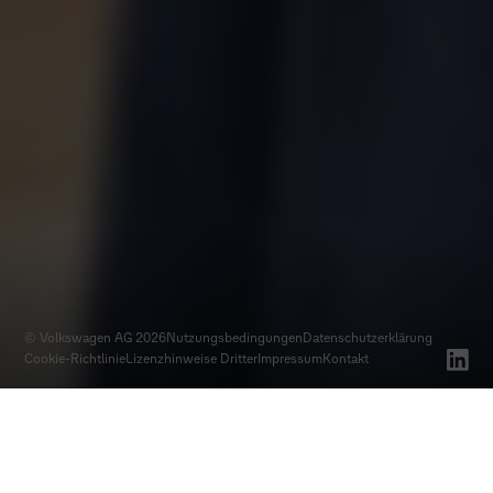
© Volkswagen AG 2026
Nutzungsbedingungen
Datenschutz­erklärung
Cookie-Richtlinie
Lizenzhinweise Dritter
Impressum
Kontakt