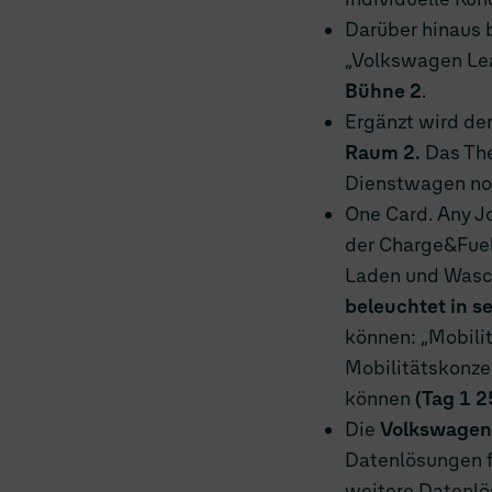
Darüber hinaus 
„Volkswagen Lea
Bühne 2
.
Ergänzt wird de
Raum 2.
Das Th
Dienstwagen noc
One Card. Any J
der Charge&Fuel 
Laden und Wasche
beleuchtet in s
können: „Mobilit
Mobilitätskonzep
können
(Tag 1 2
Die
Volkswagen 
Datenlösungen f
weitere Datenlö