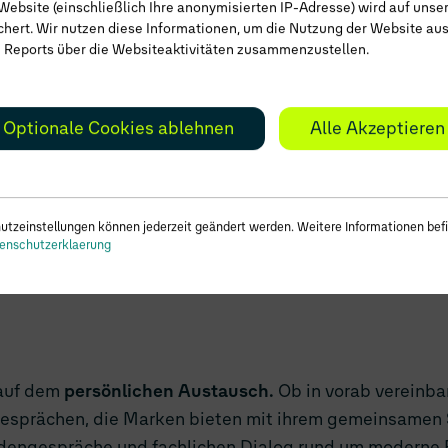
Website (einschließlich Ihre anonymisierten IP-Adresse) wird auf unse
Mobilitätsentscheider.
chert. Wir nutzen diese Informationen, um die Nutzung der Website a
 Reports über die Websiteaktivitäten zusammenzustellen.
Volkswagen Financial
E21
vertreten und b
Optionale Cookies ablehnen
Alle Akzeptieren
Besucher auf einer v
Gemeinsam mit den
Volkswagen Pkw, Vo
CUPRA und Audi präs
utzeinstellungen können jederzeit geändert werden. Weitere Informationen befi
enschutzerklaerung
Services aktuelle Mo
Jede Marke bringt da
 auf dem
persönlichen Austausch.
Ob in vorab vereinba
esprächen, die Marken bieten mit ihrem gemeinsamen
ndengespräche und fachlichen Dialog rund um moderne 