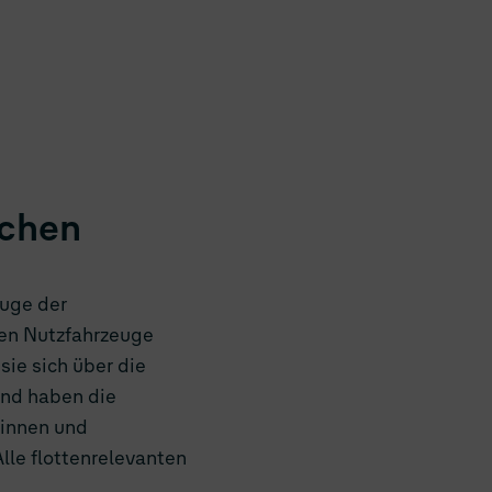
nchen
uge der
en Nutzfahrzeuge
ie sich über die
und haben die
rinnen und
le flottenrelevanten