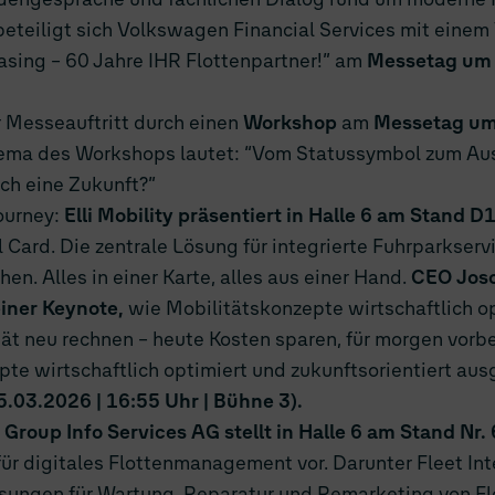
beteiligt sich Volkswagen Financial Services mit eine
sing – 60 Jahre IHR Flottenpartner!” am
Messetag um 1
r Messeauftritt durch einen
Workshop
am
Messetag um 
ema des Workshops lautet: “Vom Statussymbol zum Ausl
h eine Zukunft?”
ourney:
Elli Mobility präsentiert in Halle 6 am Stand D
Card. Die zentrale Lösung für integrierte Fuhrparkserv
n. Alles in einer Karte, alles aus einer Hand.
CEO Jos
einer Keynote,
wie Mobilitätskonzepte wirtschaftlich o
ät neu rechnen – heute Kosten sparen, für morgen vorber
te wirtschaftlich optimiert und zukunftsorientiert au
5.03.2026 | 16:55 Uhr | Bühne 3).
Group Info Services AG stellt in Halle 6 am Stand Nr.
ür digitales Flottenmanagement vor. Darunter Fleet In
sungen für Wartung, Reparatur und Remarketing von Fl