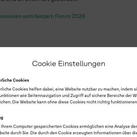
pressionen vom Konzern Forum 2026
Cookie Einstellungen
rz 2026,
erliche Cookies
r Branchentreff“, Düsseldorf
rliche Cookies helfen dabei, eine Website nutzbar zu machen, indem s
unktionen wie Seitennavigation und Zugriff auf sichere Bereiche der W
chen. Die Website kann ohne diese Cookies nicht richtig funktionieren
ng
f Ihrem Computer gespeicherten Cookies ermöglichen eine Analyse de
Am
25.–26. März 2026
fi
bsite durch Sie. Die durch den Cookie erzeugten Informationen über d
Branchentreff“
statt, di