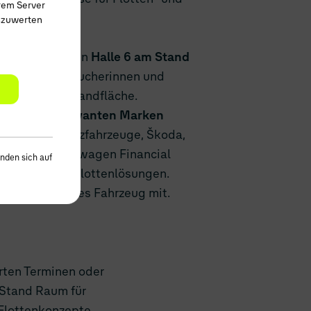
rem Server
uszuwerten
 Services ist in
Halle 6 am Stand
egrüßt die Besucherinnen und
ergrößerten Standfläche.
 fuhrparkrelevanten Marken
lkswagen Nutzfahrzeuge, Škoda,
entiert Volkswagen Financial
nden sich auf
bilitäts- und Flottenlösungen.
bei ein eigenes Fahrzeug mit.
rten Terminen oder
 Stand Raum für
Flottenkonzepte.