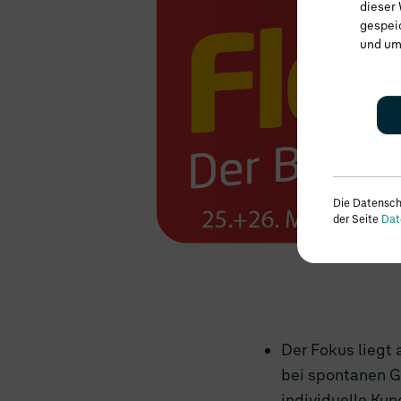
dieser 
gespei
und um
Die Datensch
der Seite
Dat
Der Fokus liegt
bei spontanen G
individuelle Ku