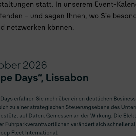
altungen statt. In unserem Event-Kalend
aufgelegt
Kompakt. Mit Raum für
Schadenmanagement,
Business.
nächstes Level
VOLKSWAGEN
FLOTTENLÖSUNGEN
fenden – und sagen Ihnen, wo Sie beson
True Volkswagen
Einmal konfiguriert – mehr
bestellt
FUHRPARKMANAGEMENT
nd netzwerken können.
Die Möglichmacher
FUHRPARKWISSEN
Poolfahrzeuge: Damit die
private Nutzung nicht zum
Risiko wird
tober 2026
ope Days“, Lissabon
 Days erfahren Sie mehr über einen deutlichen Busines
sich zu einer strategischen Steuerungsebene des Unte
estützt auf Daten. Gemessen an der Wirkung. Die Elektr
er Fuhrparkverantwortlichen verändert sich schneller als 
oup Fleet International.