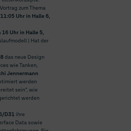
m Vortrag zum Thema
1:05 Uhr in Halle 6,
16 Uhr in Halle 5,
aufmodell | Hat der
18
das neue Design
ices wie Tanken,
chi Jennermann
ptimiert werden
eitet sein“, wie
sgerichtet werden
 6/D31
ihre
terface Data sowie
ottenfahrzeugen. Sie