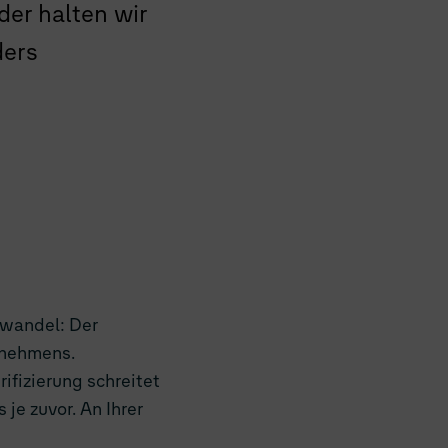
er halten wir
ders
fach
swandel: Der
rnehmens.
ifizierung schreitet
je zuvor. An Ihrer