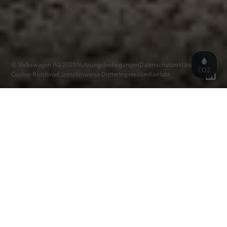
© Volkswagen AG 2026
Nutzungsbedingungen
Datenschutz­erklärung
Cookie-Richtlinie
Lizenzhinweise Dritter
Impressum
Kontakt