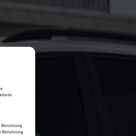
ie
ebsite
.
r Benutzung
ie Benutzung