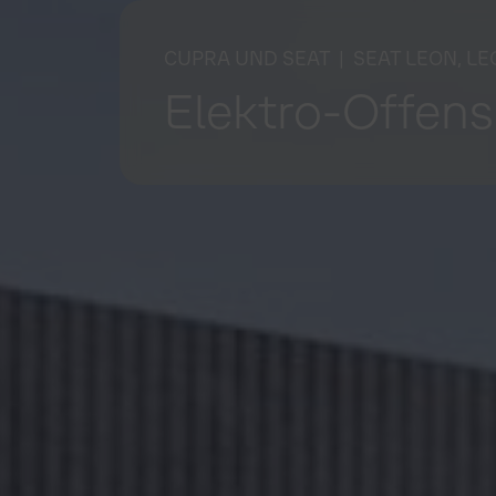
CUPRA UND SEAT
| SEAT LEON, L
Elektro-Offens