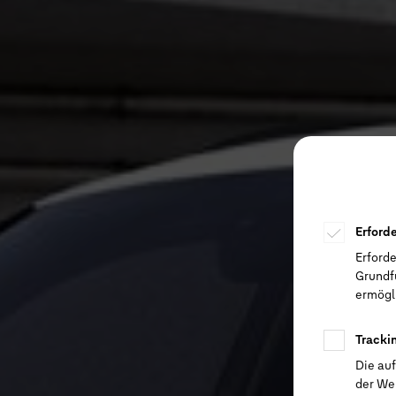
Erford
Erforde
Grundf
ermögli
Tracki
Die au
der We