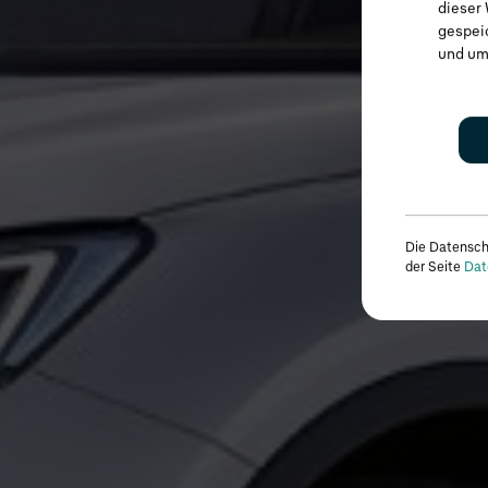
dieser 
gespei
und um
Die Datensch
der Seite
Dat