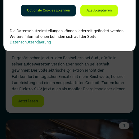
Optionale Cookies ablehnen
Alle Akzeptieren
Die Datenschutzeinstellungen können jederzeit geändert werden.
AUDI
| DER NEUE Q4 E-TRON
Weitere Informationen befinden sich auf der Seite
Datenschutzerklaerung
Kompakt, aber mehr drin!
Er gehört schon jetzt zu den Bestsellern bei Audi, dürfte in
seiner aufgewerteten Version aber noch an Beliebtheit
gewinnen: Der vollelektrische Q4 e-tron erhöht den
Fahrkomfort im täglichen Einsatz mit mehr Reichweite, höherer
Ladeleistung und einem neu gestalteten Cockpit. Zudem kann
das Elektro-SUV jetzt auch als mobiler Energiespeicher dienen.
Jetzt lesen
1