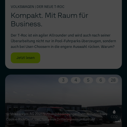
VOLKSWAGEN
| DER NEUE T-ROC
Kompakt. Mit Raum für
Business.
Der T-Roc ist ein agiler Allrounder und wird auch nach seiner
Überarbeitung nicht nur in Pool-Fuhrparks überzeugen, sondern
auch bei User-Choosern in die engere Auswahl rücken. Warum?
Jetzt lesen
3
4
5
6
28
© Volkswagen AG 2026
Nutzungsbedingungen
Datenschutz­erklärung
Cookie-Richtlinie
Lizenzhinweise Dritter
Impressum
Kontakt