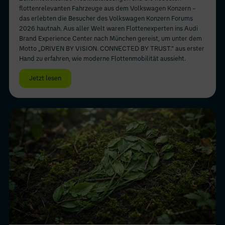
flottenrelevanten Fahrzeuge aus dem Volkswagen Konzern –
das erlebten die Besucher des Volkswagen Konzern Forums
2026 hautnah. Aus aller Welt waren Flottenexperten ins Audi
Brand Experience Center nach München gereist, um unter dem
Motto „DRIVEN BY VISION. CONNECTED BY TRUST.“ aus erster
Hand zu erfahren, wie moderne Flottenmobilität aussieht.
Jetzt lesen