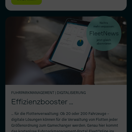
Nichts
mehr verpassen:
FleetNews
jetzt gleich
abonnieren
FUHRPARKMANAGEMENT
| DIGITALISIERUNG
Effizienzbooster …
… für die Flottenverwaltung: Ob 20 oder 200 Fahrzeuge –
digitale Lösungen können für die Verwaltung von Flotten jeder
Größenordnung zum Gamechanger werden. Genau hier kommt
das kostenlose Fuhrparkmanagement-Portal FleetOnline ins