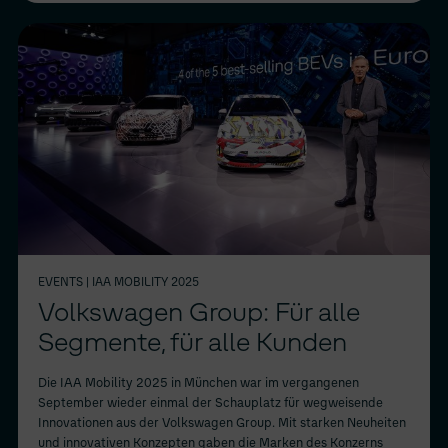
EVENTS
| IAA MOBILITY 2025
Volkswagen Group: Für alle
Segmente, für alle Kunden
Die IAA Mobility 2025 in München war im vergangenen
September wieder einmal der Schauplatz für wegweisende
Innovationen aus der Volkswagen Group. Mit starken Neuheiten
und innovativen Konzepten gaben die Marken des Konzerns