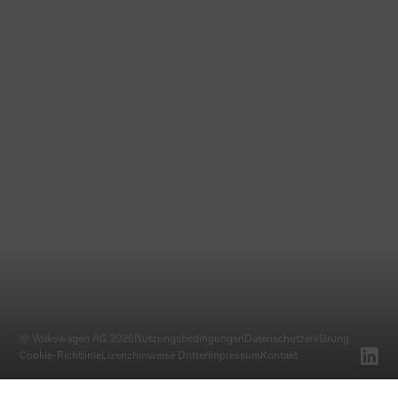
© Volkswagen AG 2026
Nutzungsbedingungen
Datenschutz­erklärung
Cookie-Richtlinie
Lizenzhinweise Dritter
Impressum
Kontakt