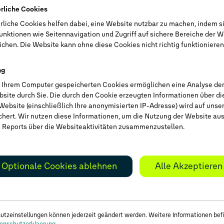
g.
nachweislich als 
erliche Cookies
ngebote.
Selbstständiger, F
rliche Cookies helfen dabei, eine Website nutzbar zu machen, indem s
ule rund ums
Arzt, Ingenieur, H
unktionen wie Seitennavigation und Zugriff auf sichere Bereiche der W
g – wie etwa flexible
Steuerberater, Me
chen. Die Website kann ohne diese Cookies nicht richtig funktionieren
rige monatliche
Forstwirt oder in 
ng
Sie haben fünf Fa
f Ihrem Computer gespeicherten Cookies ermöglichen eine Analyse de
 im Paket zum
Fuhrpark.
bsite durch Sie. Die durch den Cookie erzeugten Informationen über d
Die Erstzulassung
Website (einschließlich Ihre anonymisierten IP-Adresse) wird auf unse
Firma/Genossensch
chert. Wir nutzen diese Informationen, um die Nutzung der Website a
 Reports über die Websiteaktivitäten zusammenzustellen.
Inhaber, Vorstand 
Land-/Forstwirt e
Optionale Cookies ablehnen
Alle Akzeptieren
utzeinstellungen können jederzeit geändert werden. Weitere Informationen befi
enschutzerklaerung