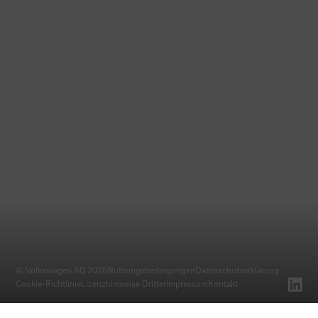
© Volkswagen AG 2026
Nutzungsbedingungen
Datenschutz­erklärung
Cookie-Richtlinie
Lizenzhinweise Dritter
Impressum
Kontakt