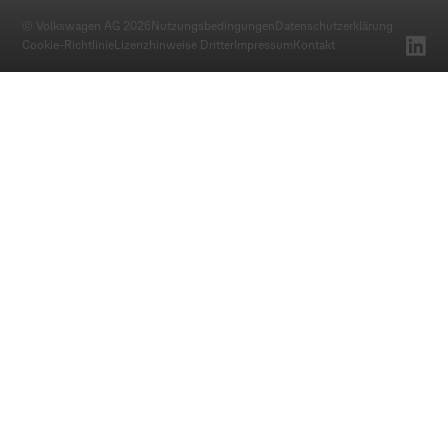
© Volkswagen AG 2026
Nutzungsbedingungen
Datenschutz­erklärung
Cookie-Richtlinie
Lizenzhinweise Dritter
Impressum
Kontakt